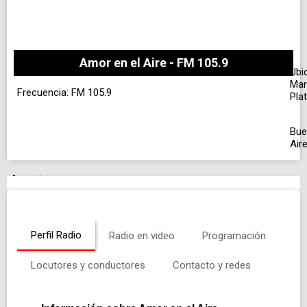
Amor en el Aire - FM 105.9
Ubi
Mar
Frecuencia: FM 105.9
Pla
Bue
Air
Anuncio
Perfil Radio
Radio en video
Programación
Locutores y conductores
Contacto y redes