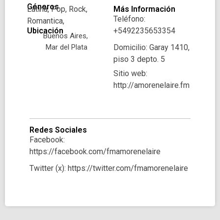
Géneros
Latina, Pop, Rock,
Más Información
Teléfono:
Romantica,
Ubicación
+5492235653354
Buenos Aires,
Mar del Plata
Domicilio: Garay 1410,
piso 3 depto. 5
Sitio web:
http://amorenelaire.fm
Redes Sociales
Facebook:
https://facebook.com/fmamorenelaire
Twitter (x): https://twitter.com/fmamorenelaire