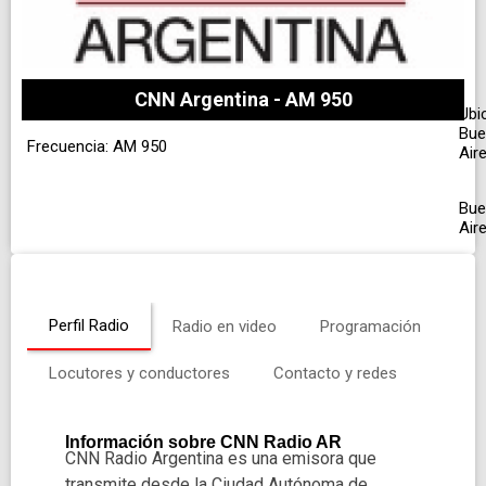
CNN Argentina - AM 950
Ubi
Bue
Frecuencia: AM 950
Air
Bue
Air
Perfil Radio
Radio en video
Programación
Locutores y conductores
Contacto y redes
Información sobre CNN Radio AR
CNN Radio Argentina es una emisora que
transmite desde la Ciudad Autónoma de