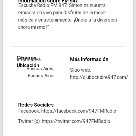
Información sobre FM 947
Escucha Radio FM 947. Sintoniza nuestra
emisora en vivo para disfrutar de la mejor
música y entretenimiento. ¡Únete a la diversión
ahora mismo!”
Géneros
Informativa,
Más Información
Ubicación
Buenos Aires,
Sitio web:
Buenos Aires
http://cluboctubre947.com/
Redes Sociales
Facebook: https://facebook.com/947FMRadio
Twitter (x): https://twitter.com/947FMRadio