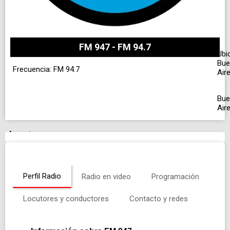
FM 947 - FM 94.7
Ubi
Bue
Frecuencia: FM 94.7
Air
Bue
Air
Anuncio
Perfil Radio
Radio en video
Programación
Locutores y conductores
Contacto y redes