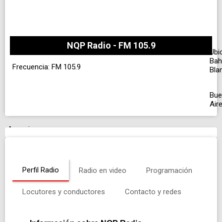
NQP Radio - FM 105.9
Ubi
Bah
Frecuencia: FM 105.9
Bla
Bue
Air
Anuncio
Perfil Radio
Radio en video
Programación
Locutores y conductores
Contacto y redes