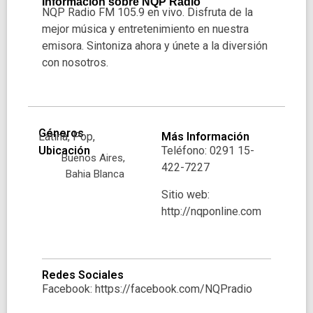
Información sobre NQP Radio
NQP Radio FM 105.9 en vivo. Disfruta de la
mejor música y entretenimiento en nuestra
emisora. Sintoniza ahora y únete a la diversión
con nosotros.
Géneros
Latina, Pop,
Más Información
Ubicación
Teléfono: 0291 15-
Buenos Aires,
422-7227
Bahia Blanca
Sitio web:
http://nqponline.com
Redes Sociales
Facebook: https://facebook.com/NQPradio