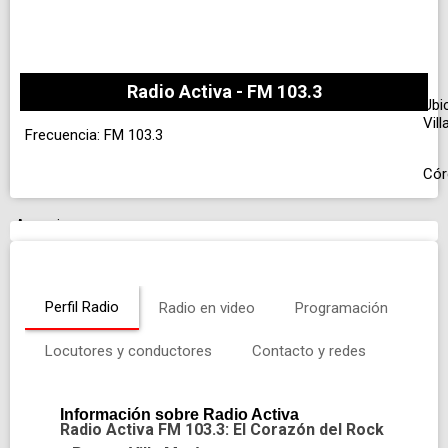
Radio Activa - FM 103.3
Ubi
Vill
Frecuencia: FM 103.3
Cór
Anuncio
Perfil Radio
Radio en video
Programación
Locutores y conductores
Contacto y redes
Información sobre Radio Activa
Radio Activa FM 103.3: El Corazón del Rock