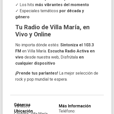
✓ Los hits
más vibrantes del momento
✓ Especiales temáticos
por década y
género
Tu Radio de Villa María, en
Vivo y Online
No importa dónde estés:
Sintoniza el 103.3
FM
en Villa María.
Escucha Radio Activa en
vivo
desde nuestra web, Disfrútala
en
cualquier dispositivo
¡Prende tus parlantes!
La mejor selección de
rock y pop mundial te espera.
Géneros
Variados
Más Información
Ubicación
Teléfono:
Córdoba,
Villa María