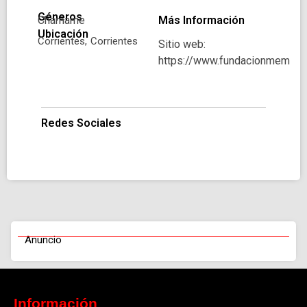
Géneros
Chamame
Más Información
Ubicación
Corrientes,
Corrientes
Sitio web:
https://www.fundacionmemor
Redes Sociales
Anuncio
Información