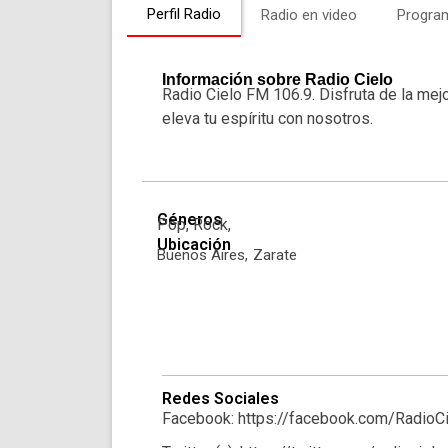
Perfil Radio
Radio en video
Progra
Información sobre Radio Cielo
Radio Cielo FM 106.9. Disfruta de la mej
eleva tu espíritu con nosotros.
Géneros
Pop, Rock,
Ubicación
Buenos Aires,
Zarate
Redes Sociales
Facebook: https://facebook.com/RadioC