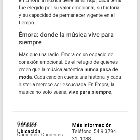
en Émora la música tiene alma. Aquí, cada tema
fue elegido por su valor emocional, su historia
y su capacidad de permanecer vigente en el
tiempo.
Émora: donde la música vive para
siempre
Más que una radio, Émora es un espacio de
conexión emocional. Es el refugio de quienes
creen que la música auténtica
nunca pasa de
moda
. Cada canción cuenta una historia, y cada
historia merece ser escuchada. En Émora, la
música no solo suena:
vive para siempre
.
Géneros
Variados
Más Información
Ubicación
Teléfono: 54 9 3794
Corrientes,
Corrientes
32-1088