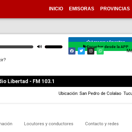
INICIO
EMISORAS
PROVINCIAS
Agregar a favoritos
Escuchar desde la APP
Utiliza
Má
las
ir?
teclas
de
flecha
io Libertad - FM 103.1
arriba/abajo
para
Ubicación: San Pedro de Colalao
Tuc
aumentar
o
disminuir
el
mación
Locutores y conductores
Contacto y redes
volumen.