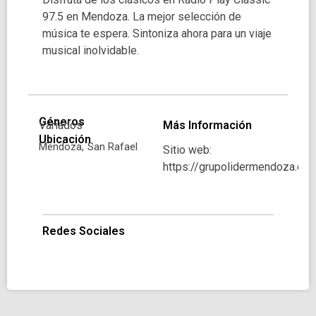
97.5 en Mendoza. La mejor selección de
música te espera. Sintoniza ahora para un viaje
musical inolvidable.
Géneros
Variados
Más Información
Ubicación
Mendoza,
San Rafael
Sitio web:
https://grupolidermendoza.co
Redes Sociales