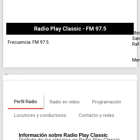
Radio Play Classic - FM 97.5
Ubi
San
Frecuencia: FM 97.5
Raf
Me
Anuncio
Perfil Radio
Radio en video
Programación
Locutores y conductores
Contacto y redes
Información sobre Radio Play Classic
Disfruta de los clásicos en Radio Play Classic