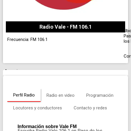
Radio Vale - FM 106.1
Ubi
Pas
Frecuencia: FM 106.1
los
Cor
Anuncio
Perfil Radio
Radio en video
Programación
Locutores y conductores
Contacto y redes
Información sobre Vale FM
Escucha Radio Vale 106.1 en Paso de los