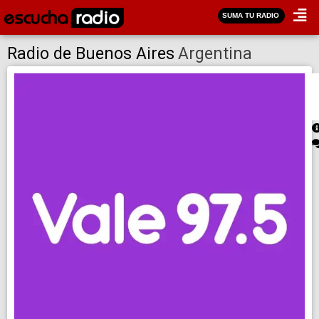
SUMA TU RADIO
Radio de Buenos Aires
Argentina