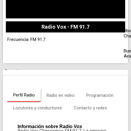
Radio Vox - FM 91.7
Ubi
Ch
Frecuencia: FM 91.7
Bue
Air
Anuncio
Perfil Radio
Radio en video
Programación
Locutores y conductores
Contacto y redes
Información sobre Radio Vox
Radio Vox Chascomús FM 91.7. La emisora