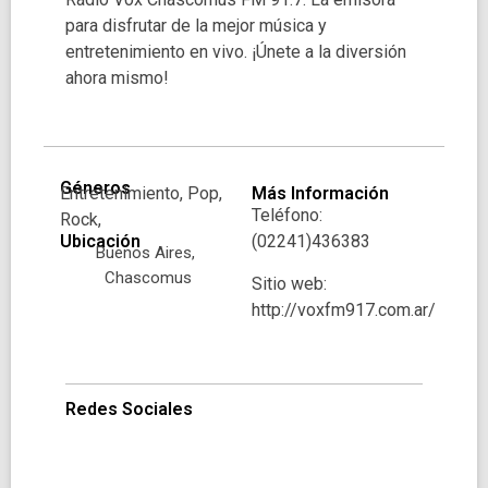
para disfrutar de la mejor música y
entretenimiento en vivo. ¡Únete a la diversión
ahora mismo!
Géneros
Entretenimiento, Pop,
Más Información
Teléfono:
Rock,
Ubicación
(02241)436383
Buenos Aires,
Chascomus
Sitio web:
http://voxfm917.com.ar/
Redes Sociales