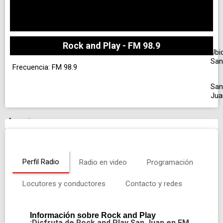
Rock and Play - FM 98.9
Ubi
San
Frecuencia: FM 98.9
San
Jua
Anuncio
Perfil Radio
Radio en video
Programación
Locutores y conductores
Contacto y redes
Información sobre Rock and Play
¡Disfruta de Rock and Play San Juan en FM