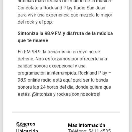
noticias más frescas del mundo de la música.
Conéctate a Rock and Play Radio San Juan
para vivir una experiencia que mezcla lo mejor
del rock y el pop.
Sintoniza la 98.9 FM y disfruta de la música
que te mueve
En FM 98.9, la transmisión en vivo no se
detiene. Nos esforzamos por ofrecerte una
calidad sonora excepcional y una
programación ininterrumpida. Rock and Play –
98.9 online radio está aquí para ser tu banda
sonora las 24 horas del día, donde quiera que
estés. ¡Sintoniza y rockea con nosotros!
Géneros
Rock,
Más Información
Ubicación
Teléfono: 5411 4535