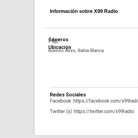
Información sobre X99 Radio
Géneros
Pop,
Ubicación
Buenos Aires,
Bahia Blanca
Redes Sociales
Facebook: https://facebook.com/x99rad
Twitter (x): https://twitter.com/x99radio