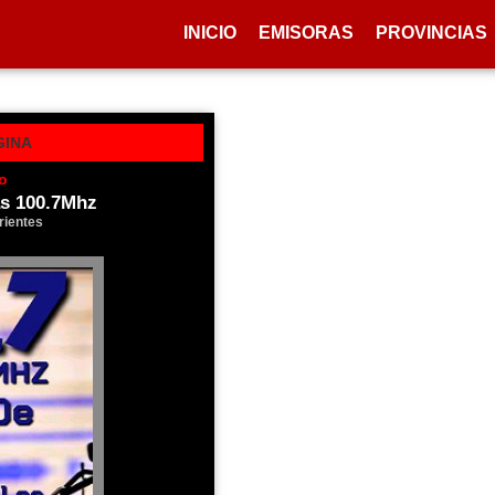
INICIO
EMISORAS
PROVINCIAS
GINA
o
as 100.7Mhz
rientes