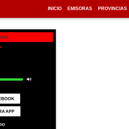
INICIO
EMISORAS
PROVINCIAS
GINA
o
CEBOOK
RA APP
DIO